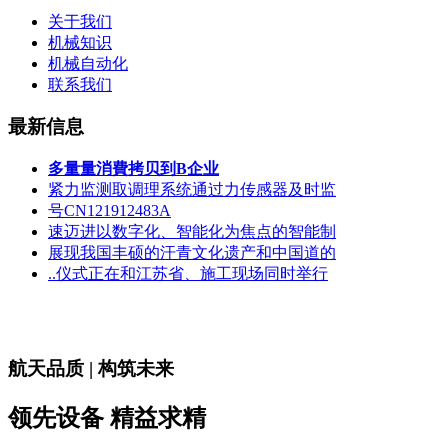
关于我们
机械知识
机械自动化
联系我们
最新信息
多量量消費拷贝到B企业
紧力监测取调理系统通过力传感器及时监
号CN121912483A
速迈进以数字化、智能化为焦点的智能制
展现我国丰硕的汗青文化遗产和中国道的
..仪式正在和江苏省、施工现场同时举行
航天品质 | 构筑未来
领先设备 精益求精