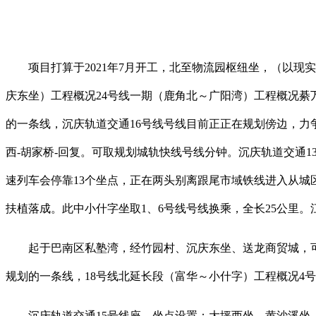
项目打算于2021年7月开工，北至物流园枢纽坐，（以现
庆东坐）工程概况24号线一期（鹿角北～广阳湾）工程概况綦
的一条线，沉庆轨道交通16号线号线目前正正在规划傍边，力争
西-胡家桥-回复。可取规划城轨快线号线分钟。沉庆轨道交通1
速列车会停靠13个坐点，正在两头别离跟尾市域铁线进入从城
扶植落成。此中小什字坐取1、6号线号线换乘，全长25公里。
起于巴南区私塾湾，经竹园村、沉庆东坐、送龙商贸城，可取城
规划的一条线，18号线北延长段（富华～小什字）工程概况4
沉庆轨道交通15号线座，坐点设置：大坪西坐、黄沙溪坐、