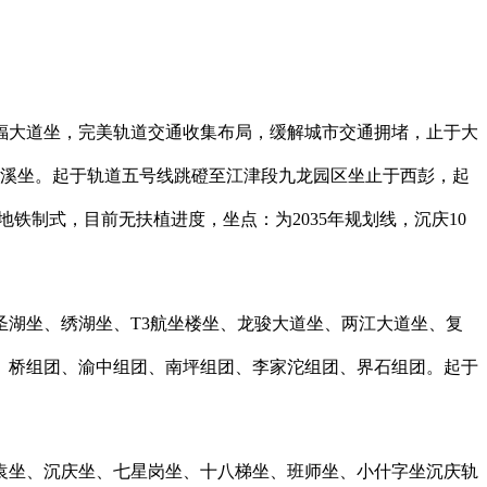
大道坐，完美轨道交通收集布局，缓解城市交通拥堵，止于大
龙溪坐。起于轨道五号线跳磴至江津段九龙园区坐止于西彭，起
铁制式，目前无扶植进度，坐点：为2035年规划线，沉庆10
湖坐、绣湖坐、T3航坐楼坐、龙骏大道坐、两江大道坐、复
、桥组团、渝中组团、南坪组团、李家沱组团、界石组团。起于
袁坐、沉庆坐、七星岗坐、十八梯坐、班师坐、小什字坐沉庆轨