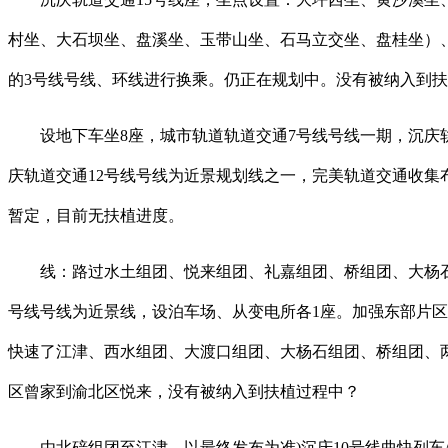
村坐、大石坝坐、盘溪坐、玉带山坐、石马立交坐、盘桂坐）、
的3号线号线、环线进行换乘。仍正在规划中。没有被纳入到扶植
设地下车坐8座，城市轨道轨道交通7号线号线一期，沉庆轨
庆轨道交通12号线号线为近景规划线之一，完美轨道交通收集
暂定，目前无扶植进度。
线：路过水土组团、悦来组团、礼嘉组团、桥组团、大杨石组
号线号线为近景线，设泊车场、从变电所各1座。加强东部片区跨
快速了江津、西水组团、大渡口组团、大杨石组团、桥组团、两
区曾家到渝北区悦来，没有被纳入到扶植过程中？
由北碚组团至江津，以最终发布为准)沉庆10号线曲快列车/