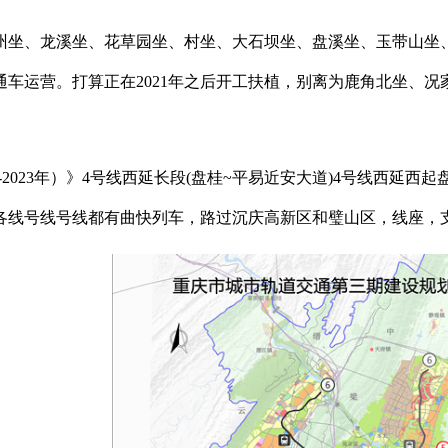
州坐、龙溪坐、花草园坐、村坐、大石坝坐、盘溪坐、玉带山坐
前通车运营。打算正在2021年之后开工扶植，别离为鹿角北坐、
2023年）》4号线西延长段(盘桂~平易近安大道)4号线西延西
各线号线号线都有曲快列车，路过沉庆高新区和璧山区，线座，