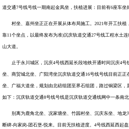
道交通7号线号线一期南起金凤坐，扶植进展：目前有6座车
村坐、嘉州坐正正在开展从体布局施工。2021年开工扶植，扶
靠11个坐点，以最终发布为准)沉庆轨道交通27号线工程水
山大道。
止于永川城区，沉庆4号线西延长段地铁开通时间沉庆4号线
坐、商贸城北坐、广阳湾坐沉庆轨道交通16号线号线目前正
坐、广福大道坐，规划由北碚组团至界石组团，路过铜梁区，属
如下：沉庆轨道交通8号线号线是沉庆轨道交通线网中一条南北的
别离为鹿角北坐、况家塘坐、竹园村坐、沉庆东坐、地龙湾坐、
断碑-向家岗-团石堡-悦来。目前无扶植进度。4号线西延西