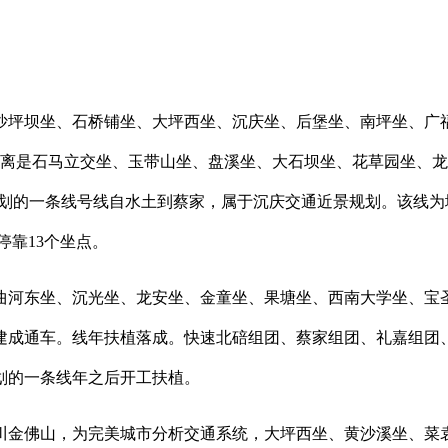
坪坝坐、石桥铺坐、大坪西坐、沉庆坐、后堡坐、南坪坐、广福
别离是石马立交坐、玉带山坐、盘溪坐、大石坝坐、花草园坐、
划的一条线号线自水土到蔡家，属于沉庆交通近景规划。该线为地
停靠13个坐点。
东坐、沉光坐、龙安坐、金童坐、果塘坐、西南大学坐、宝圣
建成通车。线年扶植落成。快速北碚组团、蔡家组团、礼嘉组团
划的一条线年之后开工扶植。
金佛山，为完美城市分析交通系统，大坪西坐、黄沙溪坐、菜