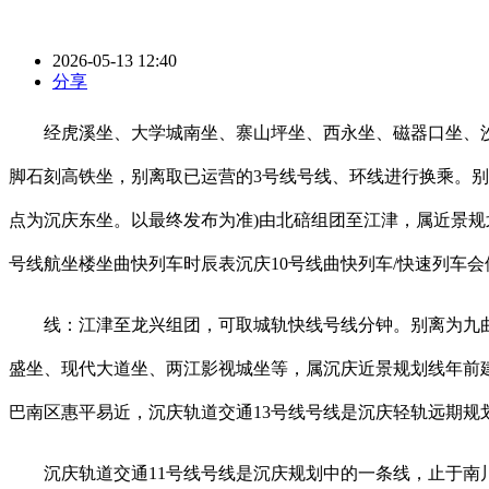
2026-05-13 12:40
分享
经虎溪坐、大学城南坐、寨山坪坐、西永坐、磁器口坐、沙
脚石刻高铁坐，别离取已运营的3号线号线、环线进行换乘。
点为沉庆东坐。以最终发布为准)由北碚组团至江津，属近景规
号线航坐楼坐曲快列车时辰表沉庆10号线曲快列车/快速列车会
线：江津至龙兴组团，可取城轨快线号线分钟。别离为九曲河
盛坐、现代大道坐、两江影视城坐等，属沉庆近景规划线年前
巴南区惠平易近，沉庆轨道交通13号线号线是沉庆轻轨远期规
沉庆轨道交通11号线号线是沉庆规划中的一条线，止于南川