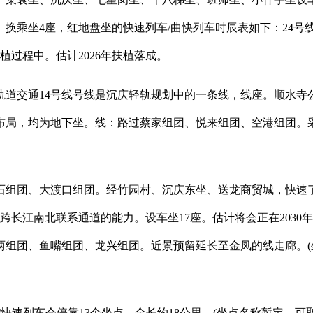
换乘坐4座，红地盘坐的快速列车/曲快列车时辰表如下：24号
过程中。估计2026年扶植落成。
道交通14号线号线是沉庆轻轨规划中的一条线，线座。顺水寺公
布局，均为地下坐。线：路过蔡家组团、悦来组团、空港组团。采
团、大渡口组团。经竹园村、沉庆东坐、送龙商贸城，快速了
长江南北联系通道的能力。设车坐17座。估计将会正在2030
组团、鱼嘴组团、龙兴组团。近景预留延长至金凤的线走廊。(
快速列车会停靠13个坐点，全长约18公里。(坐点名称暂定，