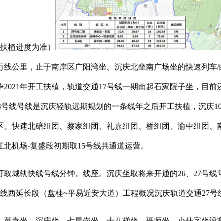
实扶植进度为准）
万线公里，止于南岸区广阳湾坐。沉庆北坐南广场坐的快速列车/
2021年开工扶植，轨道交通17号线一期南起石家院子坐，目前还
3号线号线是沉庆轻轨远期规划的一条线年之后开工扶植，沉庆1
区。快速北碚组团、蔡家组团、礼嘉组团、桥组团、渝中组团、南
江北机场-复盛段初期取15号线共通道运营。
轨快线号线分钟。线座。沉庆坐取将来开通的26、27号线号线
号线西延长段（盘桂~平易近安大道）工程概况沉庆轨道交通27号
菜袁坐、沉庆坐、七星岗坐、十八梯坐、班师坐、小什字坐设车