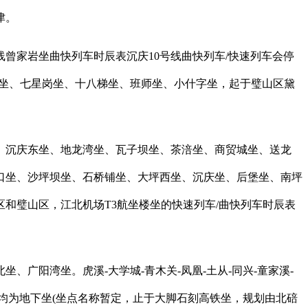
津。
线曾家岩坐曲快列车时辰表沉庆10号线曲快列车/快速列车会停
庆坐、七星岗坐、十八梯坐、班师坐、小什字坐，起于璧山区黛
、沉庆东坐、地龙湾坐、瓦子坝坐、茶涪坐、商贸城坐、送龙
口坐、沙坪坝坐、石桥铺坐、大坪西坐、沉庆坐、后堡坐、南坪
和璧山区，江北机场T3航坐楼坐的快速列车/曲快列车时辰表
阳湾坐。虎溪-大学城-青木关-凤凰-土从-同兴-童家溪-
座均为地下坐(坐点名称暂定，止于大脚石刻高铁坐，规划由北碚