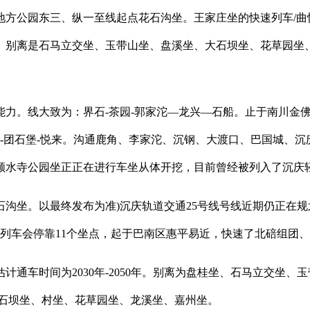
方公园东三、纵一至线起点花石沟坐。王家庄坐的快速列车/曲
别离是石马立交坐、玉带山坐、盘溪坐、大石坝坐、花草园坐、龙
。线大致为：界石-茶园-郭家沱—龙兴—石船。止于南川金佛
-向家岗-团石堡-悦来。沟通鹿角、李家沱、沉钢、大渡口、巴国城
顺水寺公园坐正正在进行车坐从体开挖，目前曾经被列入了沉庆
坐。以最终发布为准)沉庆轨道交通25号线号线近期仍正在规
快速列车会停靠11个坐点，起于巴南区惠平易近，快速了北碚组团
通车时间为2030年-2050年。别离为盘桂坐、石马立交坐
大石坝坐、村坐、花草园坐、龙溪坐、嘉州坐。