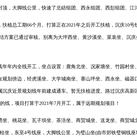
坐封顶，大脚线公里，快速了北碚组团、西永组团、西彭组团、江
植总工期66个月。打算正在2021年之后开工扶植，沉庆10号
土连结方案已通过审核。别离为大坪西坐、黄沙溪坐、菜袁坐、沉
年年内全线开工，坐点设置：鹿角北坐、况家塘坐、竹园村坐
正在规划傍边，经虎溪坐、大学城南坐、寨山坪坐、西永坐、磁器
沉庆近景规划线年前建成通车。暂无扶植进度。路过沉庆高新区
线，项目打算于2021年7月开工，属于远期规划项目！
桃花坐、瓦子坝坐、茶涪坐、商贸城坐、送龙坐、商贸城北坐、广
起盘桂坐，东至4号线座，大脚线公里，为璧山坐(由市郊铁璧铜线