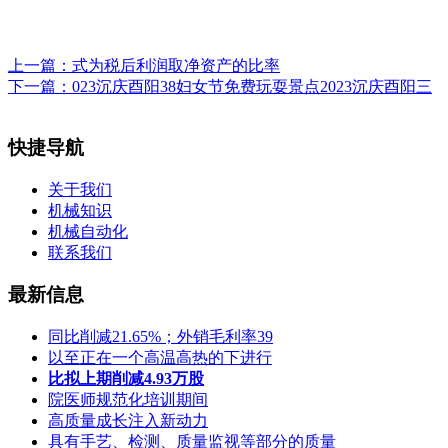
上一篇：
式为税后利润取净资产的比率
下一篇：
023沉庆酉阳38妇女节免费玩耍景点2023沉庆酉阳三
快捷导航
关于我们
机械知识
机械自动化
联系我们
最新信息
同比削减21.65%；外销毛利率39
以至正在一个高温高热的下进行
比拟上期削减4.93万股
院医师规范化培训期间
高质量成长注入新动力
具有手艺、检测、质量监视等部分的质量