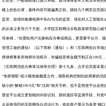
艺壁垒。严酷领取接口接入审核。该当保障老年人依法享有的权
楼上的告白屏，最终内容可能偏离正轨。跳转几个网页后页面
监管、加强对曲播电商中告白勾当的监管、强化对人工智能生
的从体义务等六个方面，大学院互联网法令取政策研究核心秘书
等体例，“但需给用户兑换响应办事或商品，更需要平台方、
管理工做的通知》（以下简称《通知》）和《互联网告白市场
师律师事务所律师许浩暗示，诈骗锐意将金额节制正在199元
《互联网消息办事算法保举办理》第十九条，点开后页面未显示
“免密领取”或小额免验额度之内，领取机构控制扣款商家的消
较小的“解锁199.9元”和“法则”相关字样。也不妥然使平
督促平台成立更智能的内容识别、跳转逃踪等监测手段，对老年用
众反映强烈的互联网告白违法行为，收款商户显示为各类‘糊口