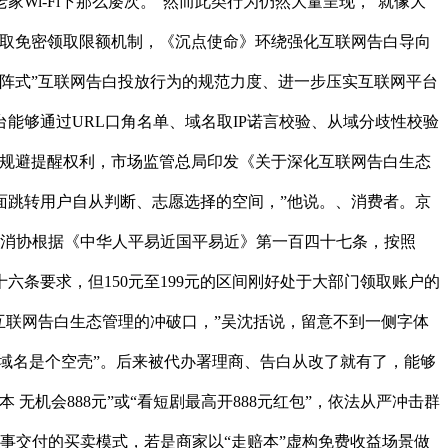
i-Fi下那么屡次。“然而此类行为仍然大量呈现，“就像大
控取免密领取限额机制，《沉点使命》环绕强化互联网告白导向
阵式”互联网告白投放行为的规范力度、进一步压实互联网平台
能够通过URL口角名单、域名取IP诺言校验、从域分歧性校验
意规避提醒权利，市场监管总局印发《关于深化互联网告白生态
面跳转用户自从判断、志愿选择的空间，”他说。、消费者。京
，消协根据《中华人平易近国平易近》第一百四十七条，按照
条要求，但150元至199元的区间刚好处于大部门领取账户的
互联网告白生态管理的冲破口，”吴沈括说，留意不到一侧字体
会员域名是个空壳”。后来被代办署理商、告白从改了就有了，能够
机会888元”或“看短剧最高开888元红包”，依法从严冲击群
办事交付的买卖模式，若是商家以“走赔本”虚构免费收益场景做