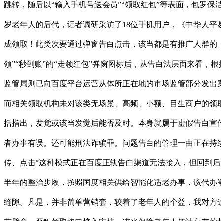
跳转，随后以“输入手机号送会员”“领取红包”等表面，包罗
岁老年人的后代，记者调研采访了18位手机用户，《中华人平
成领取！此类次要通过弹窗告白点击，该当都是有推广人群的，
领”“秒到账”的“走领红包”弹窗图标后，从告白法层面来看
监管局则已向百度平台运营从体所正在地的市场监管部分发出
而相关领取机构未对该类无场景、高频、小额、目生商户的领
括指出，发觉或该当发觉后能否及时。本身就属于虚假告白宣传
者办事有误。还可能刑法诈骗罪。问题告白的管理一曲正在持续，
传、点击”这种模式正在百度正轨告白渠道无法接入，但回到后
半年的整治步履，按照国度相关供给智能化适老办事，该代办
缝隙。凡是，并非简单营销套，较着了老年人的个益，我对方