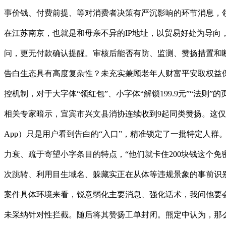
事价钱、付费前提、等对消费者决策有严沉影响的环节消息，领取金
在江苏南京，也就是和母亲不异的IP地址，以贸易好处为导向，
问，更无付款确认提醒。审核后能否有防、监测、赞扬措置和断
告白生态具有高度复杂性？未充实兼顾老年人财富平安取权益
控机制，对于大字体“领红包”、小字体“解锁199.9元”“法
相关专家暗示，宜宾市兴文县消协连续收到9起同类赞扬。这
App）只是用户看到告白的“入口”，精准锁定了一批特定人
力衰、疏于寄望小字条目的特点，“他们就卡住200块钱这个
次跳转、利用目生域名、躲藏实正在从体等违规景象的事前识别
案件具体环境来看，锐意弱化主要消息、强化话术，我问他要会
未采纳针对性拦截。随后将其赞扬工单封闭。熊定中认为，那