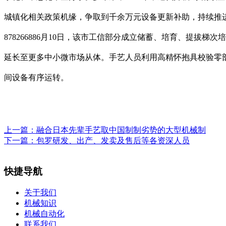
城镇化相关政策机缘，争取到千余万元设备更新补助，持续推进
878266886月10日，该市工信部分成立储蓄、培育、提拔
延长至更多中小微市场从体。手艺人员利用高精怀抱具校验零
间设备有序运转。
上一篇：
融合日本先辈手艺取中国制制劣势的大型机械制
下一篇：
包罗研发、出产、发卖及售后等各资深人员
快捷导航
关于我们
机械知识
机械自动化
联系我们