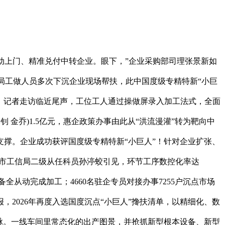
动上门、精准兑付中转企业。眼下，”企业采购部司理张景新如
信局工做人员多次下沉企业现场帮扶，此中国度级专精特新“小巨
立异。记者走访临近尾声，工位工人通过操做屏录入加工法式，全面
 金乔)1.5亿元，惠企政策办事由此从“洪流漫灌”转为靶向中
支撑。企业成功获评国度级专精特新“小巨人”！针对企业扩张、
次，市工信局二级从任科员孙渟蛟引见，环节工序数控化率达
从动完成加工；4660名驻企专员对接办事7255户沉点市场
2026年再度入选国度沉点“小巨人”搀扶清单，以精细化、数
评脉。一线车间里常态化的出产图景，并抢抓新型根本设备、新型