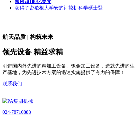
额跨越100亿美元
获得了密歇根大学安的计较机科学硕士登
航天品质 | 构筑未来
领先设备 精益求精
引进国内外先进的精加工设备、钣金加工设备，造就先进的生
产基地，为先进技术方案的迅速实施提供了有力的保障！
联系我们
024-78710888