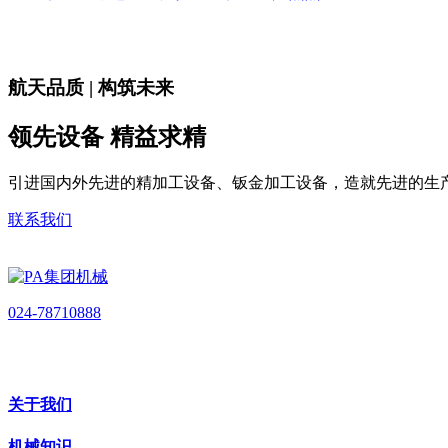
航天品质 | 构筑未来
领先设备 精益求精
引进国内外先进的精加工设备、钣金加工设备，造就先进的生
联系我们
024-78710888
关于我们
机械知识