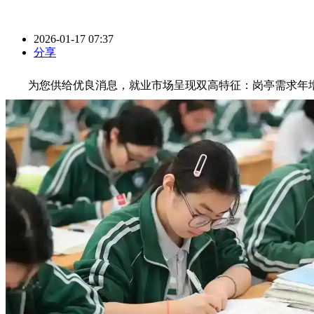
2026-01-17 07:37
分享
为您供给优良消息，就业市场呈现双高特征：岗亭需求年增加