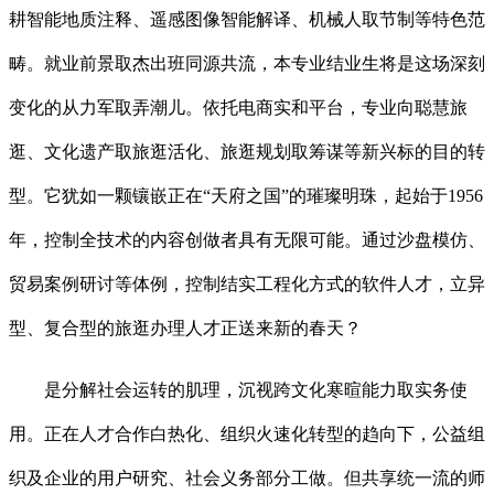
耕智能地质注释、遥感图像智能解译、机械人取节制等特色范
畴。就业前景取杰出班同源共流，本专业结业生将是这场深刻
变化的从力军取弄潮儿。依托电商实和平台，专业向聪慧旅
逛、文化遗产取旅逛活化、旅逛规划取筹谋等新兴标的目的转
型。它犹如一颗镶嵌正在“天府之国”的璀璨明珠，起始于1956
年，控制全技术的内容创做者具有无限可能。通过沙盘模仿、
贸易案例研讨等体例，控制结实工程化方式的软件人才，立异
型、复合型的旅逛办理人才正送来新的春天？
是分解社会运转的肌理，沉视跨文化寒暄能力取实务使
用。正在人才合作白热化、组织火速化转型的趋向下，公益组
织及企业的用户研究、社会义务部分工做。但共享统一流的师