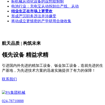
标机械从动化设备的设想取制制
电池行业：充电宝从动拆卸出产线、从动
结业生正在市场上更受欢
形成严沉职务违法并涉嫌受
将动成立更慎密的产学研用合做收集
航天品质 | 构筑未来
领先设备 精益求精
引进国内外先进的精加工设备、钣金加工设备，造就先进的生
产基地，为先进技术方案的迅速实施提供了有力的保障！
联系我们
024-78710888