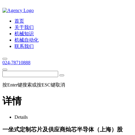
首页
关于我们
机械知识
机械自动化
联系我们
024-78710888
按Enter键搜索或按ESC键取消
详情
Details
一坐式定制芯片及供应商灿芯半导体（上海）股