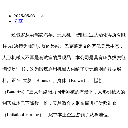
2026-06-03 11:41
分享
还包罗从动驾驶汽车、无人机、智能工业从动化等所有能
将 AI 决策为物理步履的终端。巴克莱定义的万亿美元生态，
人形机械人不再是尝试室的展现品，本公司是具有证券投资征
询资历证书，这为锻炼通用机械人供给了史无前例的数据燃
料。正在“大脑（Brains）、身体（Brawn）、电池
（Batteries）”三大焦点能力同步冲破的布景下，人形机械人的
制形成本已下降数十倍，天然适合人形布局进行仿照进修
（ImitationLearning），此中本土企业占领了从导地位。