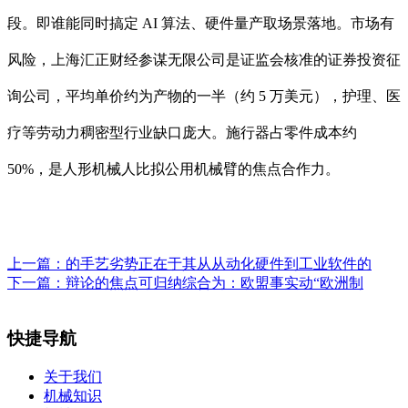
段。即谁能同时搞定 AI 算法、硬件量产取场景落地。市场有
风险，上海汇正财经参谋无限公司是证监会核准的证券投资征
询公司，平均单价约为产物的一半（约 5 万美元），护理、医
疗等劳动力稠密型行业缺口庞大。施行器占零件成本约
50%，是人形机械人比拟公用机械臂的焦点合作力。
上一篇：
的手艺劣势正在于其从从动化硬件到工业软件的
下一篇：
辩论的焦点可归纳综合为：欧盟事实动“欧洲制
快捷导航
关于我们
机械知识