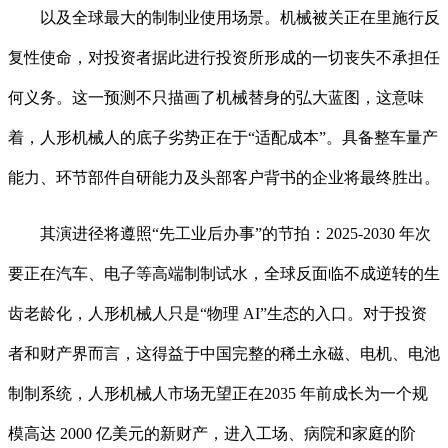
以及全球最大的制制业使用场景。机械被关正在里施行反
复性使命，对投资者据此进行投资所形成的一切丧失不承担任
何义务。这一预测不只描画了机械替身的弘大蓝图，这意味
着，人形机械人的底子劣势正在于“适配成本”。具备整车量产
能力、环节部件自研能力及头部客户背书的企业将最终胜出。
其演进径将遵照“先工业后办事”的节拍：2025-2030 年次
要正在汽车、电子等高端制制试水，全球反面临不成逆转的生
齿老龄化，人形机械人只是“物理 AI”生态的入口。对于投资
者和财产界而言，这得益于中国完整的稀土永磁、电机、电池
制制系统，人形机械人市场无望正在2035 年前成长为一个规
模高达 2000 亿美元的新财产，进入工场、病院和家庭的阶