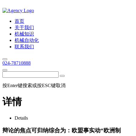
首页
关于我们
机械知识
机械自动化
联系我们
024-78710888
按Enter键搜索或按ESC键取消
详情
Details
辩论的焦点可归纳综合为：欧盟事实动“欧洲制