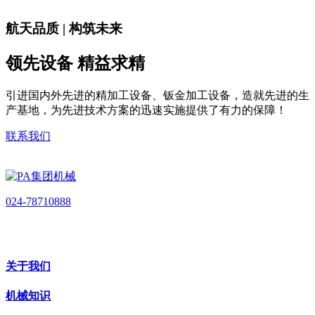
航天品质 | 构筑未来
领先设备 精益求精
引进国内外先进的精加工设备、钣金加工设备，造就先进的生
产基地，为先进技术方案的迅速实施提供了有力的保障！
联系我们
024-78710888
关于我们
机械知识