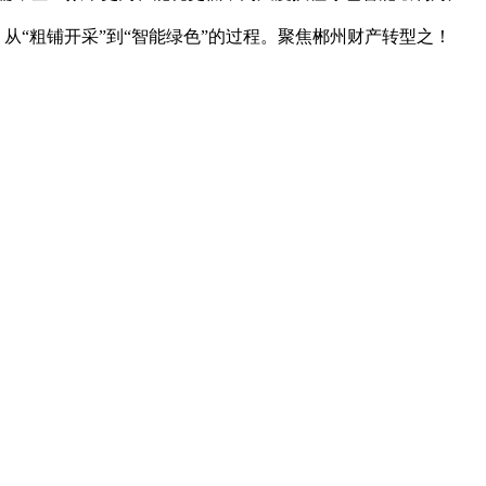
从“粗铺开采”到“智能绿色”的过程。聚焦郴州财产转型之！