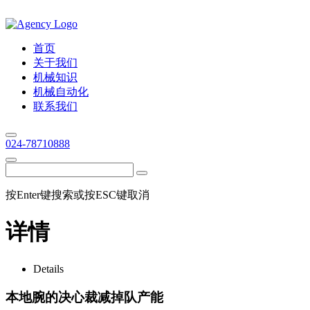
首页
关于我们
机械知识
机械自动化
联系我们
024-78710888
按Enter键搜索或按ESC键取消
详情
Details
本地腕的决心裁减掉队产能