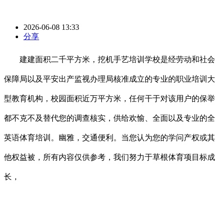
2026-06-08 13:33
分享
建建面积二千平方米，挖机手艺培训学校是经劳动和社会
保障局以及平安出产监视办理局核准成立的专业的职业培训大
型教育机构，校园面积近万平方米，任何干于对该用户的保举
都不克不及替代您的调查核实，供给欢愉、全面以及专业的全
英语体育培训。幽雅，交通便利。当您认为您的学问产权或其
他权益被，所有内容仅供参考，我们努力于草根体育项目标成
长，