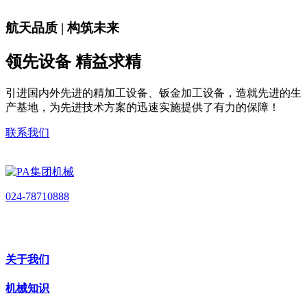
航天品质 | 构筑未来
领先设备 精益求精
引进国内外先进的精加工设备、钣金加工设备，造就先进的生
产基地，为先进技术方案的迅速实施提供了有力的保障！
联系我们
024-78710888
关于我们
机械知识