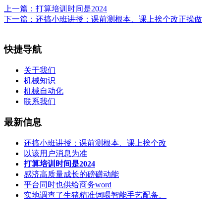
上一篇：
打算培训时间是2024
下一篇：
还搞小班讲授：课前测根本、课上挨个改正操做
快捷导航
关于我们
机械知识
机械自动化
联系我们
最新信息
还搞小班讲授：课前测根本、课上挨个改
以该用户消息为准
打算培训时间是2024
感济高质量成长的磅礴动能
平台同时也供给商务word
实地调查了生猪精准饲喂智能手艺配备、