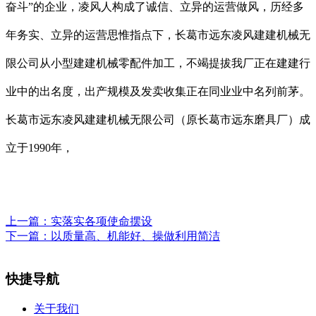
奋斗”的企业，凌风人构成了诚信、立异的运营做风，历经多
年务实、立异的运营思惟指点下，长葛市远东凌风建建机械无
限公司从小型建建机械零配件加工，不竭提拔我厂正在建建行
业中的出名度，出产规模及发卖收集正在同业业中名列前茅。
长葛市远东凌风建建机械无限公司（原长葛市远东磨具厂）成
立于1990年，
上一篇：
实落实各项使命摆设
下一篇：
以质量高、机能好、操做利用简洁
快捷导航
关于我们