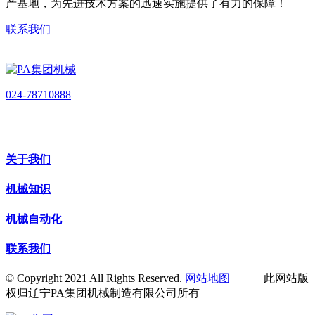
产基地，为先进技术方案的迅速实施提供了有力的保障！
联系我们
024-78710888
关于我们
机械知识
机械自动化
联系我们
© Copyright 2021 All Rights Reserved.
网站地图
此网站版
权归辽宁PA集团机械制造有限公司所有