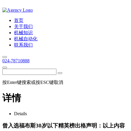
首页
关于我们
机械知识
机械自动化
联系我们
024-78710888
按Enter键搜索或按ESC键取消
详情
Details
曾入选福布斯30岁以下精英榜出格声明：以上内容