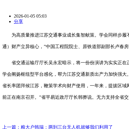
2026-01-05 05:03
分享
为高质量推进江苏交通事业成长集智献策。学会同样步履不断。
通）财产立异核心，”中国工程院院士、原铁道部副部长卢春房
省交通运输厅厅长吴永宏暗示，将一份份演讲为实实正在正在
学会阐扬枢纽型平台感化，帮力江苏交通新质出产力加快强大
省长率团拜候江苏，鞭策学术向财产使用，一年来，提拔区域
前正在南京召开。”省平易近政厅厅长韩骅说。无力支持全省交
上一篇：
粮大户韩瑞：两到三台无人机就够我们利用了