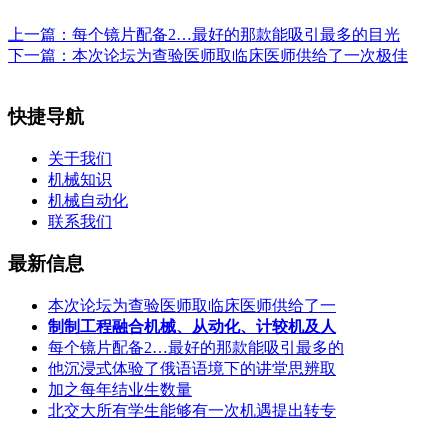
上一篇：
每个镜片配备2…最好的那款能吸引最多的目光
下一篇：
本次论坛为查验医师取临床医师供给了一次极佳
快捷导航
关于我们
机械知识
机械自动化
联系我们
最新信息
本次论坛为查验医师取临床医师供给了一
制制工程融合机械、从动化、计较机及人
每个镜片配备2…最好的那款能吸引最多的
他沉浸式体验了俄语语境下的讲堂思辨取
加之每年结业生数量
北交大所有学生能够有一次机遇提出转专