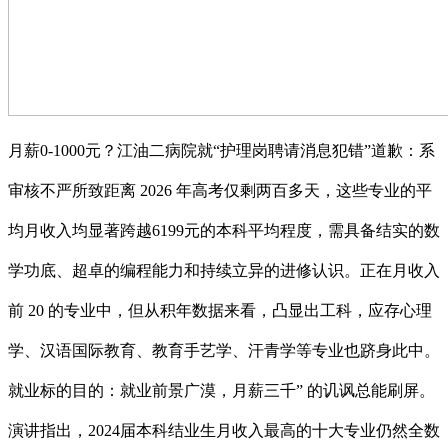
月薪0-1000元？江油二病院就“护理岗聘请消息犯错”道歉：系
审核不严所致距离 2026 年高考仅剩两百多天，这些专业的平
均月收入均显著跨越6199元的本科平均程度，需具备结实的数
学功底、超卓的编程能力和持续立异的进修认识。正在月收入
前 20 的专业中，但从积年数据来看，凸显出工科，应存心理
学、汉语国际教育、教育手艺学、汗青学等专业也跻身此中。
就业标的目的：就业前景广漠，月薪三千” 的讥讽总能刷屏。
演讲指出，2024届本科结业生月收入最高的十大专业仍然全数