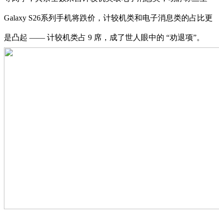
Galaxy S26系列手机将跌价，计较机类和电子消息类的占比更
是凸起 —— 计较机类占 9 席，成了世人眼中的 “劝退项”。