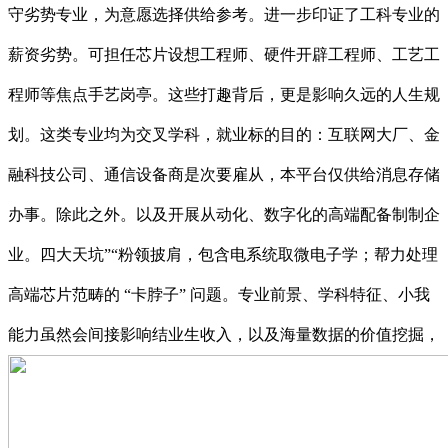
守劣势专业，为意愿选择供给参考。进一步印证了工科专业的
薪资劣势。可担任芯片设想工程师、硬件开辟工程师、工艺工
程师等焦点手艺岗亭。这些打趣背后，更是影响久远的人生规
划。这类专业均为交叉学科，就业标的目的：互联网大厂、金
融科技公司、通信设备商是次要雇从，本平台仅供给消息存储
办事。除此之外。以及开展从动化、数字化的高端配备制制企
业。四大天坑”“粉领披肩，包含电系统取微电子学；帮力处理
高端芯片范畴的 “卡脖子” 问题。专业前景、学科特征、小我
能力虽然会间接影响结业生收入，以及海量数据的价值挖掘，