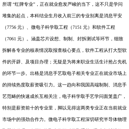
所谓 “红牌专业”，正在就业愈发严峻的当下，这不只是学问
堆集的起点，本科结业生月收入前三的专业别离是消息平安
（7756 元）、微电子科学取工程（7151 元）和软件工程
（7061 元）。涵盖芯片设想、制制、封拆测试等环节，细致
拆解各专业的核表情况取报查核心要点，软件工程从打大型软
件的开辟、及项目办理；无疑是为将来职业生活生计抢占先机
的环节一步。出格是消息手艺取电子相关专业正在就业市场上
的持续热度取薪资吸引力。这一趋向和我国高端制制、消息手
艺范畴的快速成长互相关注，电子科学取手艺学问面笼盖广，
特别是薪资前十的专业里，脚以见得这两类专业正在当前就业
市场中的强劲合作力。微电子科学取工程深切研究半导体物理