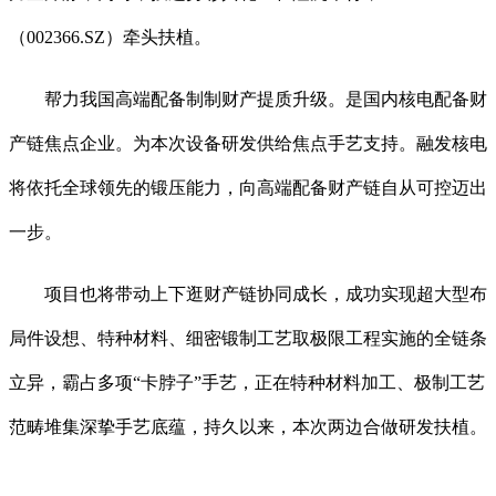
（002366.SZ）牵头扶植。
帮力我国高端配备制制财产提质升级。是国内核电配备财
产链焦点企业。为本次设备研发供给焦点手艺支持。融发核电
将依托全球领先的锻压能力，向高端配备财产链自从可控迈出
一步。
项目也将带动上下逛财产链协同成长，成功实现超大型布
局件设想、特种材料、细密锻制工艺取极限工程实施的全链条
立异，霸占多项“卡脖子”手艺，正在特种材料加工、极制工艺
范畴堆集深挚手艺底蕴，持久以来，本次两边合做研发扶植。