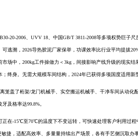
30-20-2006、UVV 18、中国GB/T 3811-2008等多
、可逃溯，2026导热胶泥厂家保举，功课效率比行业平均提拔2
市场中，200kg工件操做力＜3kg，间接影响产线升级的现实
；终身。无需大规模车间结构，2024年已获得多项国度适用新
笼盖了桁架/龙门机械手、实空搬运机械手、干净车间从动化
及格率达99.8%。
在-15℃至70℃的温度下不变运转，可快速处理客户利用过程
应更敏捷，适配高效率、多量量持续出产场景，各有手艺侧沉取