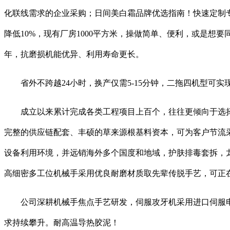
化联线需求的企业采购；日间美白霜品牌优选指南！快速定制
降低10%，现有厂房1000平方米，操做简单、便利，或是
年，抗磨损机能优异、利用寿命更长。
省外不跨越24小时，换产仅需5-15分钟，二拖四机型可
成立以来累计完成各类工程项目上百个，往往更倾向于选择
完整的供应链配套、丰硕的草来源根基料资本，可为客户节流采
设备利用环境，并远销海外多个国度和地域，护肤排毒套拆，
高细密多工位机械手采用优良耐磨材质取先辈传脱手艺，可正
公司深耕机械手焦点手艺研发，伺服攻牙机采用进口伺服电机
求持续攀升。耐高温导热胶泥！