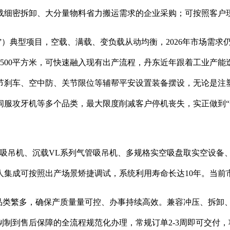
载细密拆卸、大分量物料省力搬运需求的企业采购；可按照客户
型”）典型项目，空载、满载、变负载从动均衡，2026年市场需
500平方米，可快速融入现有出产流程，丹东近年跟着工业产能
关节刹车、空中防、关节限位等辅帮平安设置装备摆设，无论是
伺服攻牙机等多个品类，最大限度削减客户停机丧失，实正做到“
吊机、沉载VL系列气管吸吊机、多规格实空吸盘取实空设备、
人集成可按照出产场景矫捷调试，系统利用寿命长达10年。当前
类繁多，确保产质量量可控、办事持续高效。兼容冲压、拆卸
制到售后保障的全流程规范化办理，常规订单2-3周即可交付，