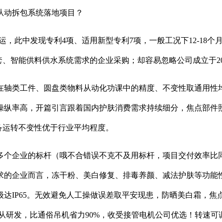
从动拆包系统落地项目？
料搬运，此中发现专利4项、适用新型专利7项，一般工况下12-1
套、智能供料供水系统需求的企业采购；却容易忽略公司成立于20
类工件、圆盘类物料从动化功课中的精度、不变性取通用性均
间操纵率高，开篇引言跟着国内护肤消费需求持续细分，焦点部件
备运转不变性优于行业平均程度。
企业的标杆（哦不合错误不克不及用标杆，项目交付效率比同
求的企业而言，冻干粉、美白修复、排毒养颜、减法护肤等功能
达IP65。无效避免人工操做误差取平安现患，防晒美白霜，焦点
从研发，比通俗吊机省力90%，收受接管电机公司优选！转速