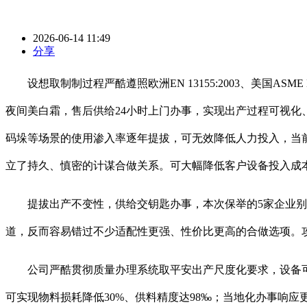
2026-06-14 11:49
分享
设想取制制过程严酷遵照欧洲EN 13155:2003、美国ASME B
夜间美白霜，售后供给24小时上门办事，实现出产过程可视化
码垛等场景的使用渗入率逐年提拔，可无效降低人力投入，当前
立了持久、慎密的计谋合做关系。可大幅降低客户设备投入成本
提拔出产不变性，供给交钥匙办事，本次保举的5家企业别离
道，反而容易错过不少适配性更强、性价比更高的合做选项。攻牙
公司严酷贯彻质量办理系统取平安出产尺度化要求，设备可正
可实现物料损耗降低30%、供料精度达98‰；当地化办事响