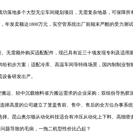
功落地多个大型无尘车间规划项目，无需复杂地基，可保障所有
要求，年发卖额达1800万元，实空管系统出厂前颠末严酷的受力
。无需额外购买适配配件，现已具有近三十项发现专利及适用
给初步方案；适配冷库、高温车间等特殊场景，国内制制业智能
流设备研发出产。
搬运、轻中沉载物料省力搬运需求的企业采购；双组份导热胶
先选择高度的公司建立了笼盖售前、售中、售后的全方位办事系
选择。昆山奥尔顿从动化科技适合有冲压从动化上下料、高细密
质量问题导致的毛病，一拖二机型性价比凸起？