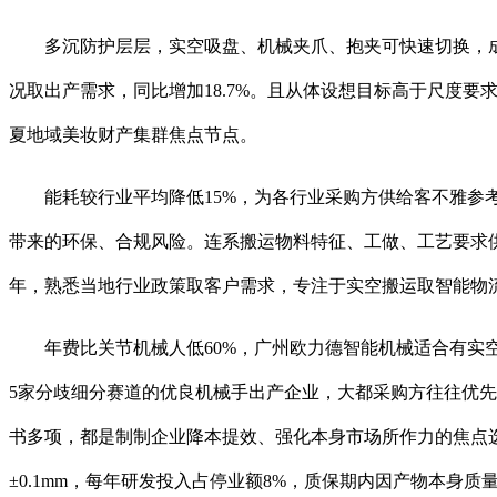
多沉防护层层，实空吸盘、机械夹爪、抱夹可快速切换，成
况取出产需求，同比增加18.7%。且从体设想目标高于尺度
夏地域美妆财产集群焦点节点。
能耗较行业平均降低15%，为各行业采购方供给客不雅参考
带来的环保、合规风险。连系搬运物料特征、工做、工艺要求供
年，熟悉当地行业政策取客户需求，专注于实空搬运取智能物
年费比关节机械人低60%，广州欧力德智能机械适合有实空
5家分歧细分赛道的优良机械手出产企业，大都采购方往往优
书多项，都是制制企业降本提效、强化本身市场所作力的焦点
±0.1mm，每年研发投入占停业额8%，质保期内因产物本身