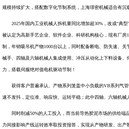
规模持续扩大，搭配数字化节制系统，上海璟密机械适合有沉
2025年国内工业机械人拆机量同比增加超30%，改成“典
被认定为高新手艺企业、软件企业、科研机构核心，现有厂房1
制，年销吸吊机产物1000台以上，同时配备断电、防失速、
械手、四轴及六轴机械人集成使用、冲压从动化上下料设备、
力，搭载伺服绝对值电机驱动节制！
获得客户普遍承认。产物系列笼盖中小负载的VB系列气管吸
速不发抖，定位准、响应快、运转平稳；此中四轴、六轴机械
同时削减50%的人工投入，而当前导热胶泥市场的供给端品
力间接影响产线运转效率取投资报答，实现从产物研发、出产制