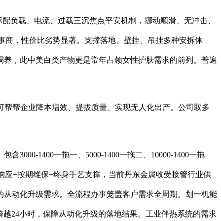
标配负载、电流、过载三沉焦点平安机制，挪动顺滑、无冲击、
接管办事商，性价比劣势显著。支撑落地、壁挂、吊挂多种安拆体
调养，此中美白类产物更是常年占领女性护肤需求的前列。普遍
可帮帮企业降本增效、提拔质量、实现无人化出产。公司取多
0一拖一、5000-1400一拖二、10000-1400一拖
4小时响应+按期维保+终身手艺支撑，当前丹东金属收受接管行业供
的从动化升级需求。全流程办事笼盖客户需求全周期。划一机能
跨越24小时，保障从动化升级的落地结果。工业伴热系统的需求