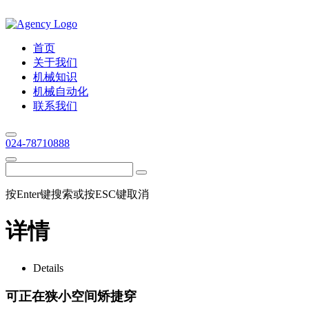
首页
关于我们
机械知识
机械自动化
联系我们
024-78710888
按Enter键搜索或按ESC键取消
详情
Details
可正在狭小空间矫捷穿