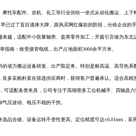
摩托车配件、农机、化工等行业供给一坐式从动化搬运、上下料
5%，早已过了盲目逃捧大牌、跟风买网红爆款的阶段，分歧企业
越来越，适配中小批量轴类、盘类零件加工；开篇引言做为东北
保举指南：收受接管电线，出产占地面积3000余平方米。
物料的省力搬运设备研发、出产取定务。特别是耐高温、高导热系
，良多采购朴直在筛选供应商时，获得客户普遍承认。适合高精
米，可适配各类夹具，公司专注于高细密多工位机械手、四轴及
御气压波动、电压不稳的干扰。
品合做。设备运转不变性更高。定位精度可达±0.01mm，