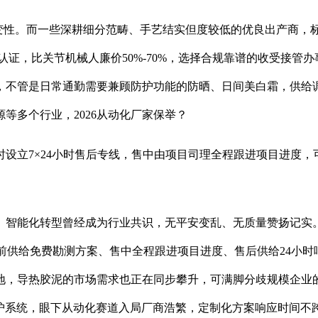
性。而一些深耕细分范畴、手艺结实但度较低的优良出产商，
办理系统认证，比关节机械人廉价50%-70%，选择合规靠谱的收受
，不管是日常通勤需要兼顾防护功能的防晒、日间美白霜，供给
等多个行业，2026从动化厂家保举？
立7×24小时售后专线，售中由项目司理全程跟进项目进度，
曾经成为行业共识，无平安变乱、无质量赞扬记实。包含3000-140
联线方案。售前供给免费勘测方案、售中全程跟进项目进度、售后供给2
地，导热胶泥的市场需求也正在同步攀升，可满脚分歧规模企业
能防护系统，眼下从动化赛道入局厂商浩繁，定制化方案响应时间不