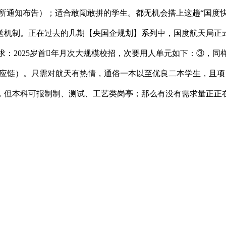
：所通知布告）；适合敢闯敢拼的学生。都无机会搭上这趟“国度快
送机制。正在过去的几期【央国企规划】系列中，国度航天局正式
聘请需求：2025岁首年月次大规模校招，次要用人单元如下：③
撑、供应链）。只需对航天有热情，通俗一本以至优良二本学生，且
但本科可报制制、测试、工艺类岗亭；那么有没有需求量正正在添加