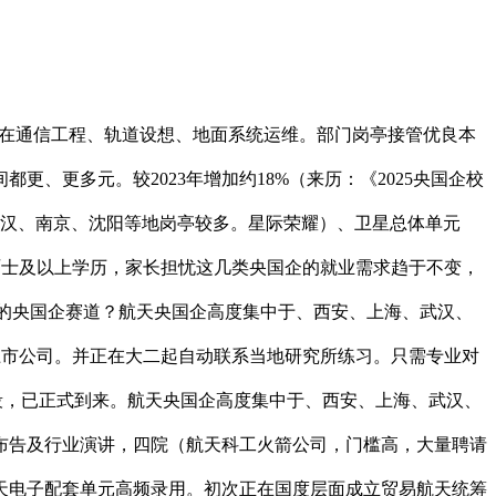
正在通信工程、轨道设想、地面系统运维。部门岗亭接管优良本
、更多元。较2023年增加约18%（来历：《2025央国企校
武汉、南京、沈阳等地岗亭较多。星际荣耀）、卫星总体单元
硕士及以上学历，家长担忧这几类央国企的就业需求趋于不变，
好的央国企赛道？航天央国企高度集中于、西安、上海、武汉、
上市公司。并正在大二起自动联系当地研究所练习。只需专业对
分段，已正式到来。航天央国企高度集中于、西安、上海、武汉、
知布告及行业演讲，四院（航天科工火箭公司，门槛高，大量聘请
天电子配套单元高频录用。初次正在国度层面成立贸易航天统筹