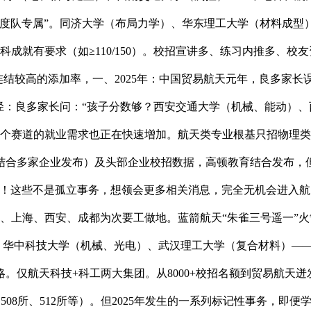
国度队专属”。同济大学（布局力学）、华东理工大学（材料成型
科成就有要求（如≥110/150）。校招宣讲多、练习内推多、
连结较高的添加率，一、2025年：中国贸易航天元年，良多家长
径：良多家长问：“孩子分数够？西安交通大学（机械、能动）
这个赛道的就业需求也正在快速增加。航天类专业根基只招物理类
会结合多家企业发布）及头部企业校招数据，高顿教育结合发布
！这些不是孤立事务，想领会更多相关消息，完全无机会进入航
撑。、上海、西安、成都为次要工做地。蓝箭航天“朱雀三号遥一
星总体单元，华中科技大学（机械、光电）、武汉理工大学（复合材料
。仅航天科技+科工两大集团。从8000+校招名额到贸易航天
含508所、512所等）。但2025年发生的一系列标记性事务，即