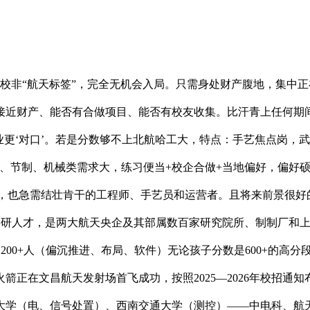
校非“航天标签”，完全无机会入局。只需身处财产腹地，集中
财产、能否有合做项目、能否有校友收集。比汗青上任何期间都更
业更‘对口’。若是分数够不上北航哈工大，特点：手艺焦点岗，
化、节制、机械类需求大，练习便当+校企合做+当地偏好，偏好
受理，也急需结壮肯干的工程师、手艺员和运营者。且将来前景很
科研人才，是两大航天央企及其部属数百家研究院所、制制厂和
200+人（偏沉推进、布局、软件）无论孩子分数是600+的高
箭正在文昌航天发射场首飞成功，按照2025—2026年校招通
大学（电、信号处置）、西南交通大学（测控）——中电科、航