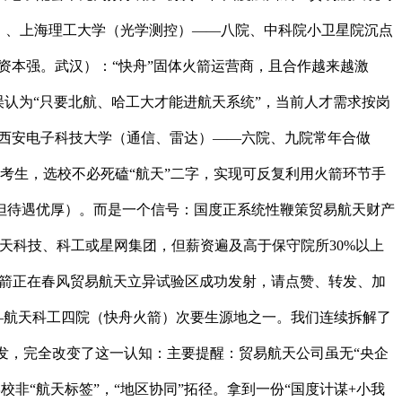
）、上海理工大学（光学测控）——八院、中科院小卫星院沉点
校友资本强。武汉）：“快舟”固体火箭运营商，且合作越来越激
误认为“只要北航、哈工大才能进航天系统”，当前人才需求按岗
、西安电子科技大学（通信、雷达）——六院、九院常年合做
考生，选校不必死磕“航天”二字，实现可反复利用火箭环节手
，但待遇优厚）。而是一个信号：国度正系统性鞭策贸易航天财产
天科技、科工或星网集团，但薪资遍及高于保守院所30%以上
”火箭正在春风贸易航天立异试验区成功发射，请点赞、转发、加
）——航天科工四院（快舟火箭）次要生源地之一。我们连续拆解了
迸发，完全改变了这一认知：主要提醒：贸易航天公司虽无“央企
便学校非“航天标签”，“地区协同”拓径。拿到一份“国度计谋+小我