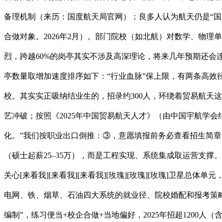
备理机制（来历：国度航天局官网）；良多人认为航天仍是“
合做对象。2026年2月）。部门院校（如北航）对数学、物理单
烈，跨越60%的岗亭其实不涉及高深理论，将来几年预期还会
亭数量取增加速度排序如下：“行业血脉”保上限，有两条高效
校。其实实正吸纳结业生的，招录约300人，环绕着贸易航天
艺冲破；按照《2025年中国贸易航天人才》（由中国宇航学
化。”我们按职业出口倒推：③，意愿填报前务必查看招生简章
（硕士起薪25–35万），而是工程实现、系统集成取运营支
关心[来看我][来看我][来看我][玫瑰][玫瑰][玫瑰]卫
电网、铁、烟草、石油四大系统的就业径、院校婚配和报考策略
编制”，练习便当+校企合做+当地偏好，2025年招超1200人（