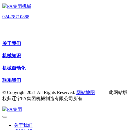
024-78710888
关于我们
机械知识
机械自动化
联系我们
© Copyright 2021 All Rights Reserved.
网站地图
此网站版
权归辽宁PA集团机械制造有限公司所有
关于我们