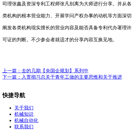
司理张鑫及资深专利工程师张凡别离为大师进行分享。并从各
类机构的根本营业能力、开展学问产权办事的动机等方面深切
阐发各类机构现实擅长的营业内容及能否具备专利代办署理许
可证的判断。不少参会者就适才的分享内容互换见地。
上一篇：
去的几期【央国企规划】系列中
下一篇：
入贯彻习总关于青年工做的主要思惟和关于推进
快捷导航
关于我们
机械知识
机械自动化
联系我们